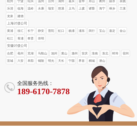
杭州
宁波
绍兴
温州
台州
湖州
嘉兴
金华
舟山
衢州
丽水
余姚
乐清
临海
温岭
永康
瑞安
慈溪
义乌
上虞
诸暨
海宁
桐乡
兰溪
龙泉
建德
上海讨债公司
黄浦
徐汇
长宁
静安
普陀
虹口
杨浦
浦东
闵行
宝山
嘉定
金山
松江
青浦
奉贤
崇明
安徽讨债公司
合肥
亳州
芜湖
马鞍山
池州
黄山
滁州
安庆
淮南
淮北
蚌埠
宿州
宣城
六安
阜阳
铜陵
明光
天长
宁国
界首
桐城
潜山
全国服务热线：
189-6170-7878