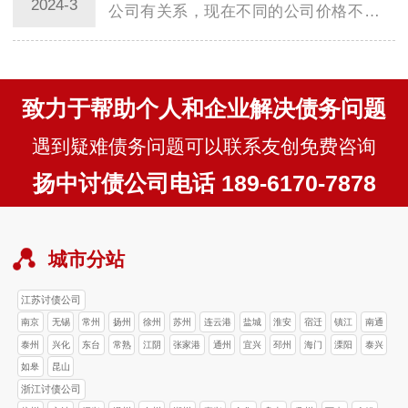
2024-3
公司有关系，现在不同的公司价格不同，
一般在选择的时候可以多方面挑选。在商
业和个人…
致力于帮助个人和企业解决债务问题
遇到疑难债务问题可以联系友创免费咨询
扬中讨债公司电话 189-6170-7878
城市分站
江苏讨债公司
南京
无锡
常州
扬州
徐州
苏州
连云港
盐城
淮安
宿迁
镇江
南通
泰州
兴化
东台
常熟
江阴
张家港
通州
宜兴
邳州
海门
溧阳
泰兴
如皋
昆山
浙江讨债公司