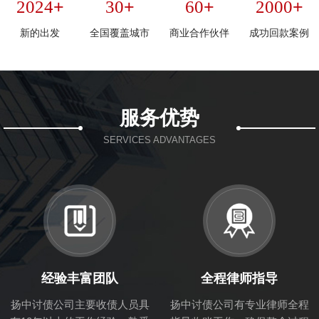
+
+
+
+
2024
30
60
2000
新的出发
全国覆盖城市
商业合作伙伴
成功回款案例
服务优势
SERVICES ADVANTAGES
经验丰富团队
全程律师指导
扬中讨债公司主要收债人员具
扬中讨债公司有专业律师全程