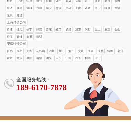
杭州
宁波
绍兴
温州
台州
湖州
嘉兴
金华
舟山
衢州
丽水
余姚
乐清
临海
温岭
永康
瑞安
慈溪
义乌
上虞
诸暨
海宁
桐乡
兰溪
龙泉
建德
上海讨债公司
黄浦
徐汇
长宁
静安
普陀
虹口
杨浦
浦东
闵行
宝山
嘉定
金山
松江
青浦
奉贤
崇明
安徽讨债公司
合肥
亳州
芜湖
马鞍山
池州
黄山
滁州
安庆
淮南
淮北
蚌埠
宿州
宣城
六安
阜阳
铜陵
明光
天长
宁国
界首
桐城
潜山
全国服务热线：
189-6170-7878