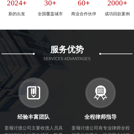
+
+
+
+
2024
30
60
2000
新的出发
全国覆盖城市
商业合作伙伴
成功回款案例
服务优势
SERVICES ADVANTAGES
经验丰富团队
全程律师指导
姜堰讨债公司主要收债人员具
姜堰讨债公司有专业律师全程