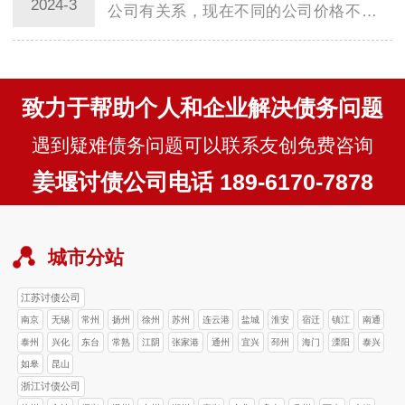
2024-3
公司有关系，现在不同的公司价格不同，
一般在选择的时候可以多方面挑选。在商
业和个人…
致力于帮助个人和企业解决债务问题
遇到疑难债务问题可以联系友创免费咨询
姜堰讨债公司电话 189-6170-7878
城市分站
江苏讨债公司
南京
无锡
常州
扬州
徐州
苏州
连云港
盐城
淮安
宿迁
镇江
南通
泰州
兴化
东台
常熟
江阴
张家港
通州
宜兴
邳州
海门
溧阳
泰兴
如皋
昆山
浙江讨债公司